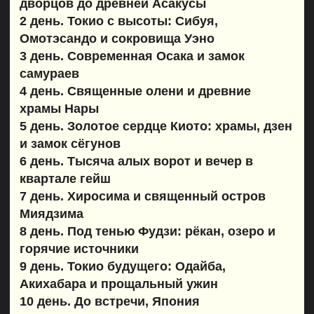
Konnichiwa, Токио: дворцы,
сады и первые вкусы Японии
Начинаем знакомство со столицей у Императорского
дворца и в зелёном парке Хибия. Прогуляемся
по элегантной Гиндзе, попробуем свежие деликатесы
на рынке Цукидзи и завершим день среди
умиротворяющих пейзажей сада Хамарикю. Вечером
нас ждёт приветственный ужин и знакомство с группой.
2 ДЕНЬ