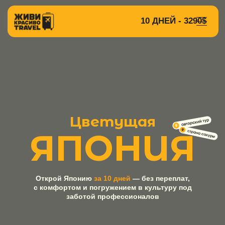
10 ДНЕЙ - 3290$
Цветущая
ЯПОНИЯ
Открой Японию
за 10 дней
— без переплат,
с комфортом и погружением в культуру под
заботой профессионалов
Заполните форму обратной связи
и получите полную PDF-презентацию тура
(26
стр.)
+7