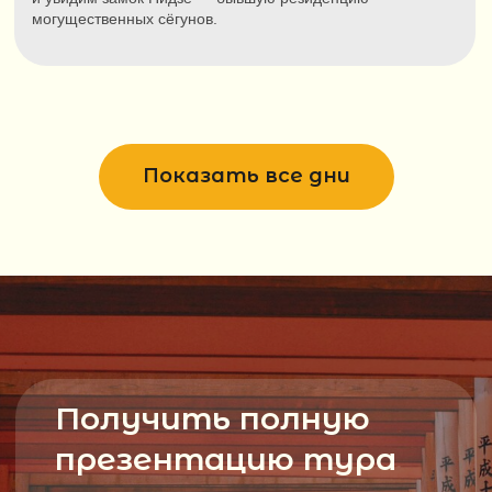
Hotel SHe, Kyoto
Современный отель в Киото. К услугам гостей
номера с кондиционером, бесплатным Wi-Fi и
собственными ванными комнатами. Отель
расположен недалеко от станции метро Кудзё и в
шаговой доступности от торгового центра Aeon
Kyoto. В отеле предоставляется завтрак. Удобное
расположение для поездок по городу.
Показать все дни
ГОТОВ К ГЛОБАЛЬНОМУ
ПРИКЛЮЧЕНИЮ
?
1
Оставляете заявку