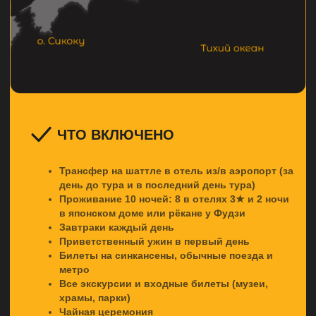
3 ДЕНЬ
На синкансэне в Осаку:
замки, храмы и вкусы города
Прокатимся на легендарном скоростном поезде и
окажемся в яркой, энергичной Осаке. Увидим
величественный Осакский замок, заглянем в храм
Тэммангу и прогуляемся по колоритной улице Тэмма.
Вечером познакомимся с самобытной кухней