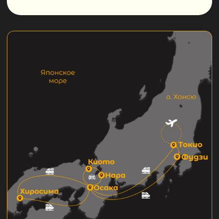
Токио с высоты: древняя
Асакуса и огни Сибуи
Полюбуемся панорамой бескрайнего мегаполиса,
прогуляемся по парку Уэно и познакомимся
с сокровищами Токийского национального музея.
Затем посетим древний храм Сэнсодзи, а вечером
окажемся среди неоновых экранов Сибуи
у знаменитого перекрёстка и памятника верному
Хатико.