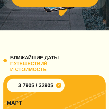
3
Договор и предоплата
Мы заключаем договор и вносим
предоплату как официальное
подтверждение бронирования.
Для вашего спокойствия: предоплата
сохраняется и может быть использована
для другого путешествия в случае
непредвиденных обстоятельств.
4
Авиабилеты