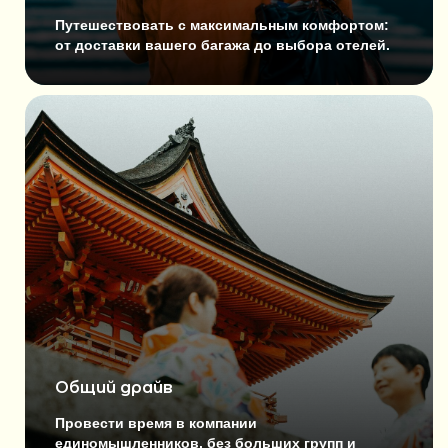
ХОЧУ В ТУР
Путешествовать с максимальным комфортом:
от доставки вашего багажа до выбора отелей.
1 день. Первое знакомство с Токио: от
дворцов до древней Асакусы
2 день. Токио с высоты: Сибуя,
Омотэсандо и сокровища Уэно
3 день. Современная Осака и замок
самураев
4 день. Священные олени и древние
храмы Нары
5 день. Золотое сердце Киото: храмы, дзен
и замок сёгунов
6 день. Тысяча алых ворот и вечер в
квартале гейш
7 день. Хиросима и священный остров
Миядзима
8 день. Под тенью Фудзи: рёкан, озеро и
горячие источники
Общий драйв
9 день. Токио будущего: Одайба,
Акихабара и прощальный ужин
Провести время в компании
10 день. До встречи, Япония
единомышленников, без больших групп и