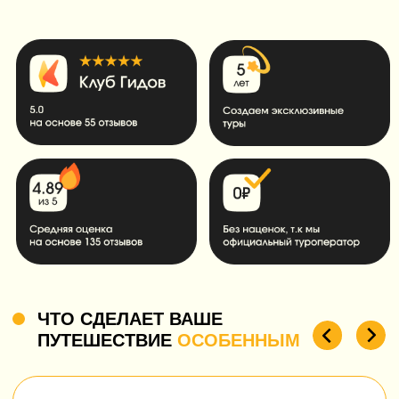
ПУТЕШЕСТВИЕ
ОСОБЕННЫМ
Прочувствуем великолепие
Знамениты
горы Фудзи
японские са
Эта величественная гора, высотой 3,776
Прогуляемся по ид
метров, является не только символом Японии,
пейзажам, где кажд
но и объектом всемирного наследия ЮНЕСКО.
говорят о гармонии