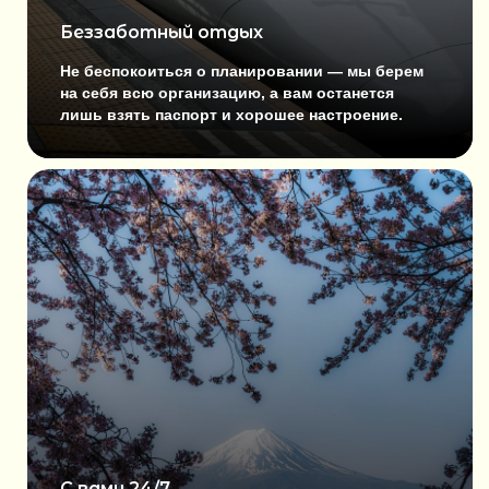
Беззаботный отдых
Не беспокоиться о планировании — мы берем
на себя всю организацию, а вам останется
лишь взять паспорт и хорошее настроение.
ЧТО ЖДЕТ В
ПУТЕШЕСТВИИ
Цветущая Япония откроется перед нами во всём
своём многообразии — от неонового Токио
и оживлённой Осаки до древних храмов Киото
и священной горы Фудзи. Мы пройдём сквозь
тысячи алых торий, встретим ручных оленей в Наре,
познакомимся с историей Хиросимы, прикоснёмся
к искусству чайной церемонии и переночуем
в традиционном японском доме. А скоростные
синкансэны и цветущая сакура соединят это
путешествие в одну незабываемую историю.
С вами 24/7