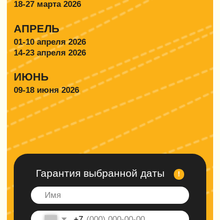
Подберем авиабилеты специально для
Вас с учетом любых ваших прихотей.
Хотите задержаться? Легко! От вас только
позитивный настрой
5
Чат участников
Добавляем вас в чат участников тура.
Знакомимся :)
Отправляем вам памятку,