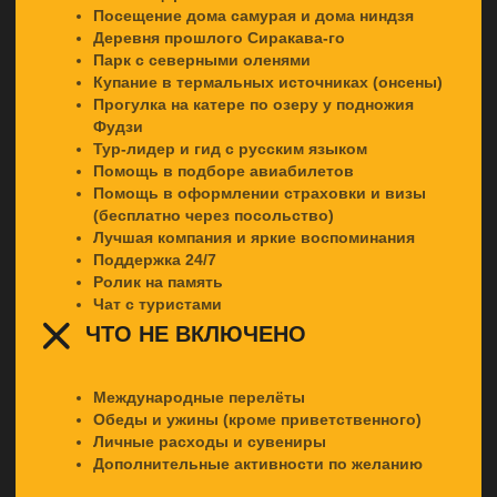
гастрономической столицы Японии.
4 ДЕНЬ
Оленьи тропы Нары
и огни ночной Осаки
Отправимся в древнюю Нару, где среди храмов