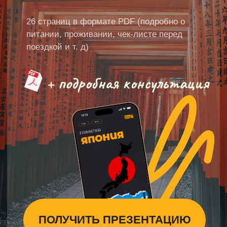
Заполните форму обратной связи на
сайте или напишите нам в любой
удобный для вас мессенджер
2
Обсуждаем детали
Свяжемся с вами в удобное время,
максимально подробно
проконсультируем вас по туру и ответим
на все ваши вопросы