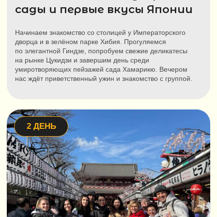
Тысяча алых ворот и
тайны старого Киото
Пройдём по бесконечной галерее торий святилища
Фусими-инари и поднимемся к храму Киёмидзу-дэра,
откуда открывается панорама города. Затем
прогуляемся по атмосферному кварталу гейш Гион
и увидим замок Нидзё — бывшую резиденцию
могущественных сёгунов.
7 ДЕНЬ
Получить полную
презентацию тура