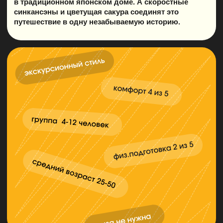
ЧТО ВКЛЮЧЕНО
Трансфер на шаттле в отель из/в аэропорт (за
день до тура и в последний день тура)
Проживание 10 ночей: 8 в отелях 3★ и 2 ночи
в японском доме или рёкане у Фудзи
Завтраки каждый день
Приветственный ужин в первый день
Билеты на синкансены, обычные поезда и
метро
Все экскурсии и входные билеты (музеи,
храмы, парки)
Чайная церемония
Посещение дома самурая и дома ниндзя
Деревня прошлого Сиракава-го
Парк с северными оленями
Купание в термальных источниках (онсены)
Прогулка на катере по озеру у подножия
Фудзи
Тур-лидер и гид с русским языком
Помощь в подборе авиабилетов
Помощь в оформлении страховки и визы
(бесплатно через посольство)
Лучшая компания и яркие воспоминания
Поддержка 24/7
Ролик на память
Чат с туристами
ЧТО НЕ ВКЛЮЧЕНО
Международные перелёты