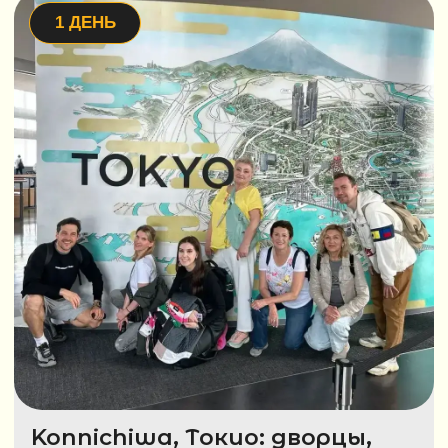
Переезжаем в культурную столицу Японии. Пройдём
сквозь завораживающий бамбуковый лес Арасияма,
почувствуем гармонию сада камней Рёандзи
и полюбуемся сияющим Золотым павильоном Кинкакудзи.
Вечером останется время для неспешной прогулки
по старинным улицам Киото.
6 ДЕНЬ