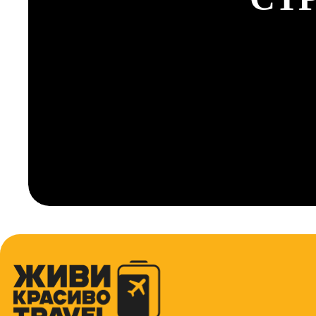
ИП: КОРШУНОВ А.В
ИНН: 110117870100
ОГРНП: 320784700297861
РС: 40802810200007547204
Напр
Япония
Шри-Ла
Бразил
Турция
Аргент
Северн