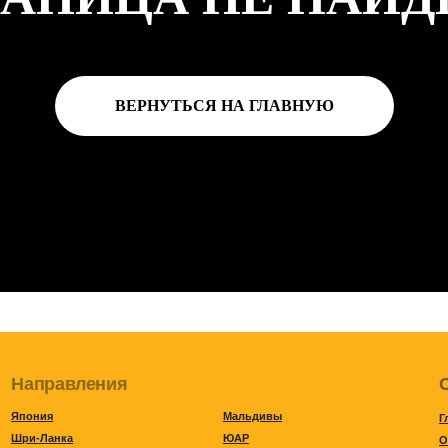
ВЕРНУТЬСЯ НА ГЛАВНУЮ
авления
О проекте
Мальдивы
Главная
нка
ЮАР
О нас
ия. Барерриньяс
Бали
Календарь
Дагестан
Корпоратив
ина
. Патагония
Зимний Дагестан
ая Аргентина
© 2019 ЖИВИ КРАСИВО 